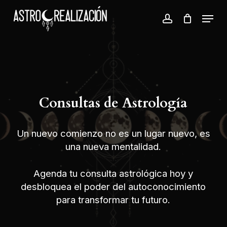
Skip
Menu
to
account
Close
main
Menu
content
Consultas
de
Astrología
Un nuevo comienzo no es un lugar nuevo, es
una nueva mentalidad.
Agenda tu consulta astrológica hoy y
desbloquea el poder del autoconocimiento
para transformar tu futuro.