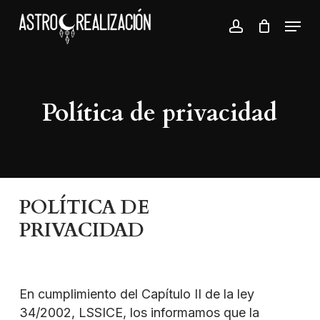
Skip
Menu
to
account
Close
main
Menu
content
Política de privacidad
POLÍTICA DE
PRIVACIDAD
En cumplimiento del Capítulo II de la ley
34/2002, LSSICE, los informamos que la