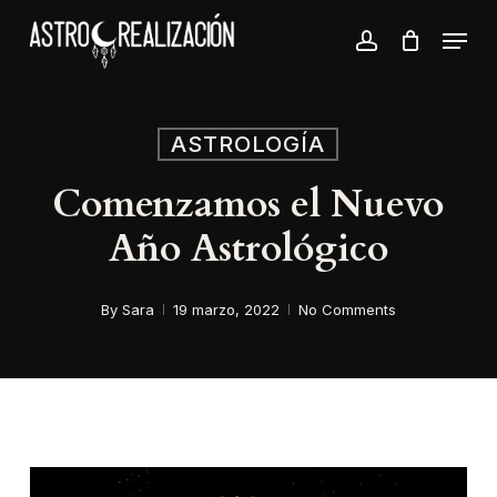
Skip
Menu
to
account
Close
main
Menu
content
ASTROLOGÍA
Comenzamos el Nuevo
Año Astrológico
By
Sara
19 marzo, 2022
No Comments