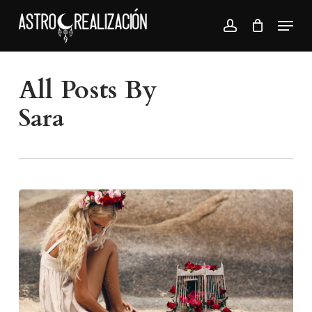
Skip
Menu
to
account
Close
main
Menu
content
All Posts By
Sara