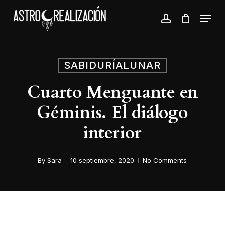
Skip
Menu
to
account
Close
main
Menu
content
SABIDURÍALUNAR
Cuarto Menguante en
Géminis. El diálogo
interior
By
Sara
10 septiembre, 2020
No Comments