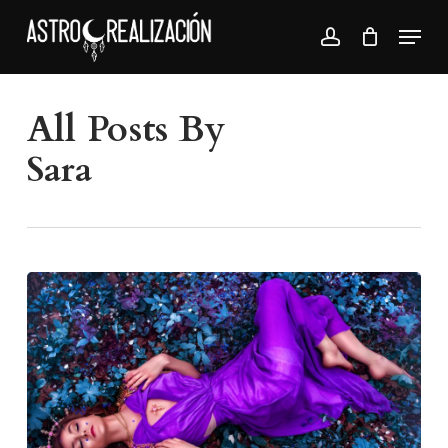
Skip
Menu
to
account
Close
main
Menu
content
All Posts By
Sara