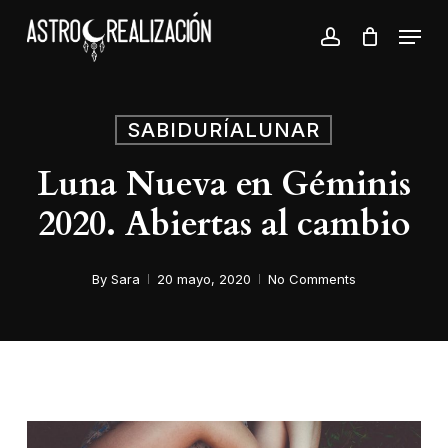
Skip
Menu
to
account
Close
main
Menu
content
SABIDURÍALUNAR
Luna Nueva en Géminis
2020. Abiertas al cambio
By
Sara
20 mayo, 2020
No Comments