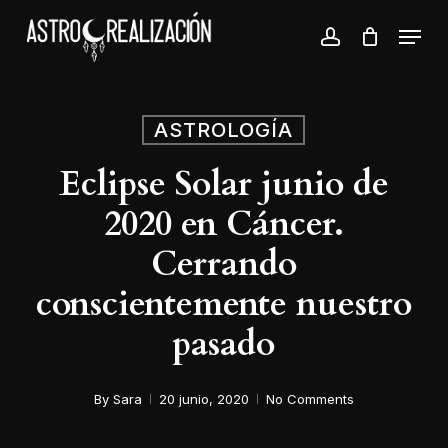
Skip
Menu
to
account
Close
main
Menu
content
ASTROLOGÍA
Eclipse Solar junio de
2020 en Cáncer.
Cerrando
conscientemente nuestro
pasado
By
Sara
20 junio, 2020
No Comments