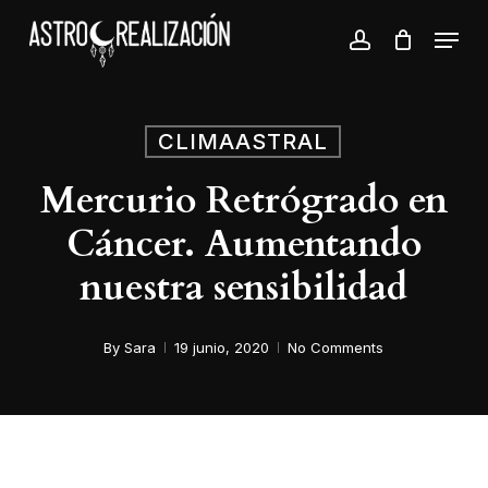
Skip
Menu
to
account
Close
main
Menu
content
CLIMAASTRAL
Mercurio Retrógrado en
Cáncer. Aumentando
nuestra sensibilidad
By
Sara
19 junio, 2020
No Comments