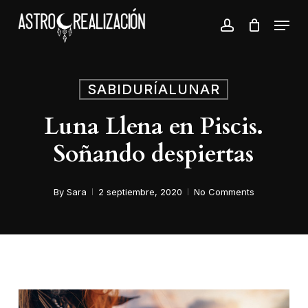
Skip
Menu
to
account
Close
main
Menu
content
SABIDURÍALUNAR
Luna Llena en Piscis.
Soñando despiertas
By
Sara
2 septiembre, 2020
No Comments