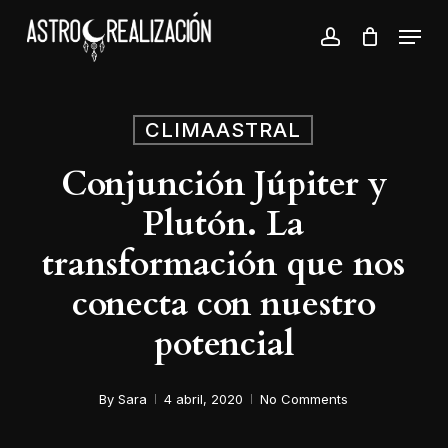
Skip
Menu
to
account
Close
main
Menu
content
CLIMAASTRAL
Conjunción Júpiter y
Plutón. La
transformación que nos
conecta con nuestro
potencial
By
Sara
4 abril, 2020
No Comments