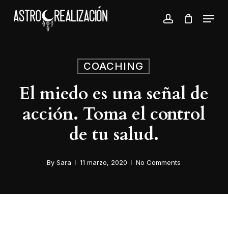
Skip
Menu
to
account
Close
main
Menu
content
COACHING
El miedo es una señal de
acción. Toma el control
de tu salud.
By
Sara
11 marzo, 2020
No Comments