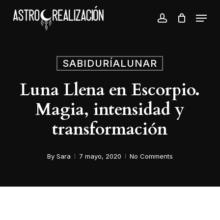
Skip
Menu
to
account
Close
main
Menu
content
SABIDURÍALUNAR
Luna Llena en Escorpio.
Magia, intensidad y
transformación
By
Sara
7 mayo, 2020
No Comments