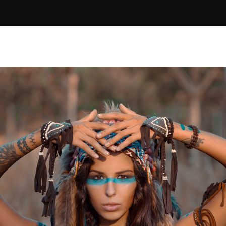
By
Sara
No Comments