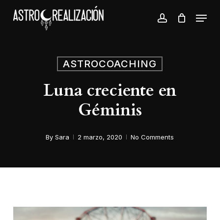
Skip
Menu
to
account
Close
main
Menu
content
ASTROCOACHING
Luna creciente en
Géminis
By
Sara
2 marzo, 2020
No Comments