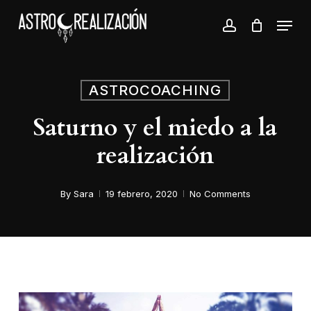
Skip
Menu
to
account
Close
main
Menu
content
ASTROCOACHING
Saturno y el miedo a la
realización
By
Sara
19 febrero, 2020
No Comments