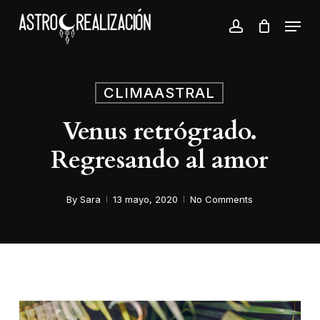
Skip
Menu
to
account
Close
main
Menu
content
CLIMAASTRAL
Venus retrógrado.
Regresando al amor
By
Sara
13 mayo, 2020
No Comments